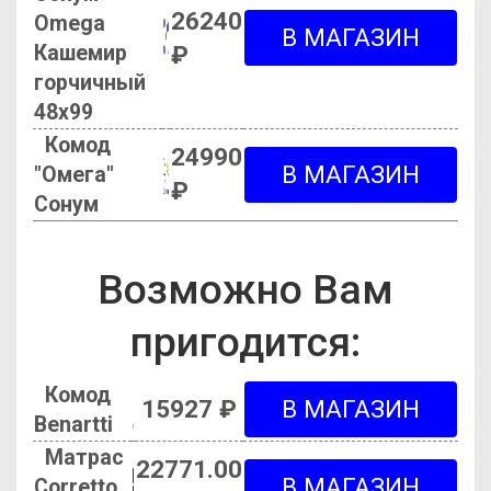
26240
Omega
Кашемир
₽
горчичный
48х99
Комод
24990
"Омега"
₽
Сонум
Возможно Вам
пригодится:
Комод
15927 ₽
Benartti
Матрас
22771.00
Corretto