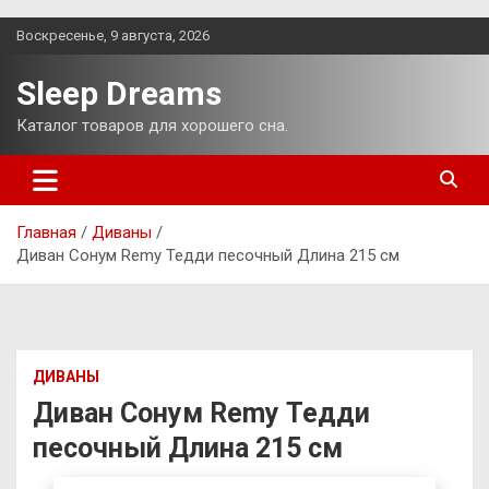
Перейти
Воскресенье, 9 августа, 2026
к
содержимому
Sleep Dreams
Каталог товаров для хорошего сна.
Главная
Диваны
Диван Сонум Remy Тедди песочный Длина 215 см
ДИВАНЫ
Диван Сонум Remy Тедди
песочный Длина 215 см