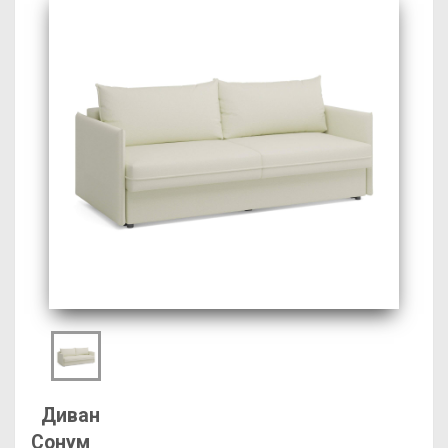
Диван
Сонум