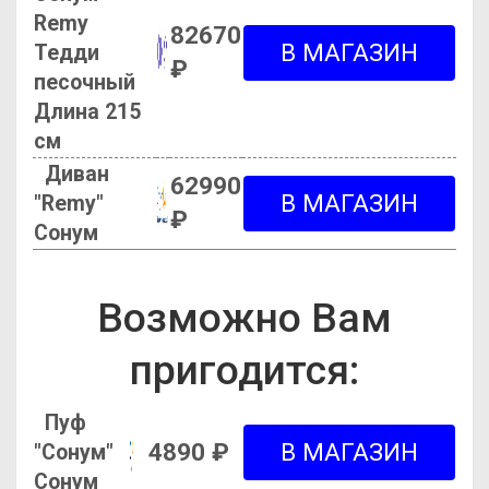
Remy
82670
Тедди
₽
песочный
Длина 215
см
Диван
62990
"Remy"
₽
Сонум
Возможно Вам
пригодится:
Пуф
4890 ₽
"Сонум"
Сонум