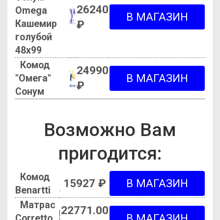
26240
Omega
Кашемир
₽
голубой
48х99
Комод
24990
"Омега"
₽
Сонум
Возможно Вам
пригодится:
Комод
15927 ₽
Benartti
Матрас
22771.00
Corretto