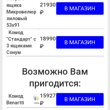
21930
ящика
Микровелюр
₽
лиловый
53х91
Комод
18990
"Стандарт" с
3 ящиками
₽
Сонум
Возможно Вам
пригодится:
15927
Комод
Benartti
₽