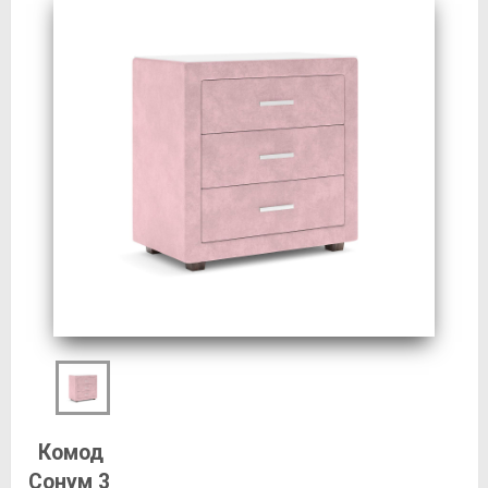
Комод
Сонум 3