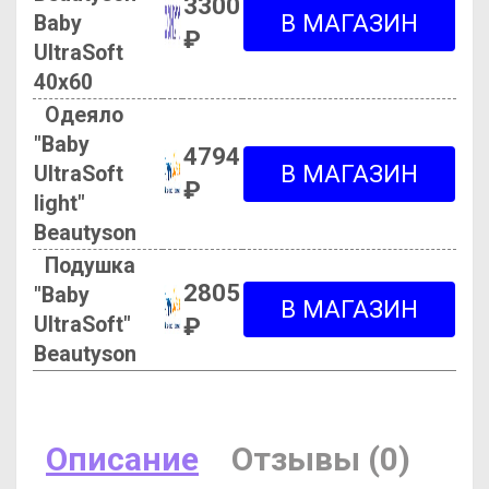
3300
Baby
₽
UltraSoft
40х60
Одеяло
"Baby
4794
UltraSoft
₽
light"
Beautyson
Подушка
2805
"Baby
UltraSoft"
₽
Beautyson
Описание
Отзывы (0)