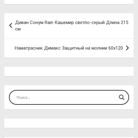
Навигация
Диван Сонум Rain Кашемир светло-серый Длина 215
по
см
записям
Наматрасник Димакс Защитный на молнии 60х120