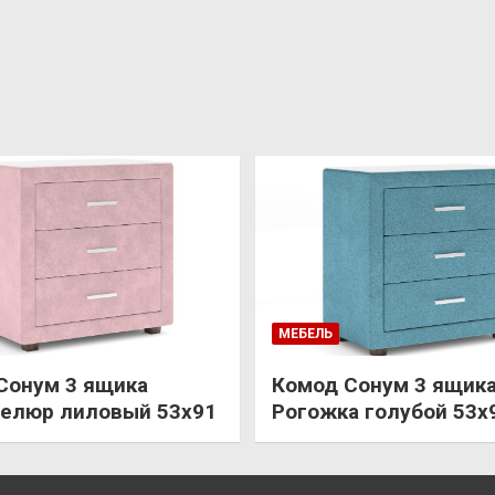
МЕБЕЛЬ
Сонум 3 ящика
Комод Сонум 3 ящик
елюр лиловый 53х91
Рогожка голубой 53х