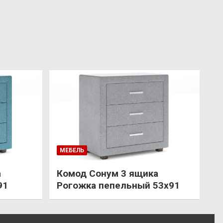
МЕБЕЛЬ
а
Комод Сонум 3 ящика
91
Рогожка пепельный 53х91