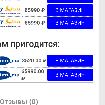
85990 ₽
65990 ₽
м пригодится:
3520.00 ₽
65990.00
₽
Отзывы (0)