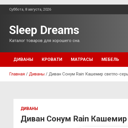
Перейти
Суббота, 8 августа, 2026
к
содержимому
Sleep Dreams
Каталог товаров для хорошего сна.
ДИВАНЫ
КРОВАТИ
МАТРАСЫ
МЕБЕЛЬ
Главная
Диваны
Диван Сонум Rain Кашемир светло-сер
ДИВАНЫ
Диван Сонум Rain Кашемир