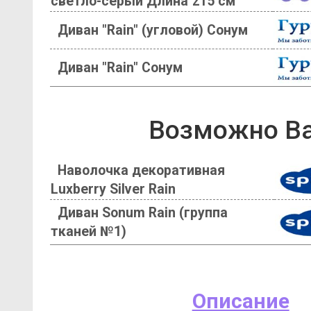
светло-серый Длина 215 см
Диван "Rain" (угловой) Сонум
Диван "Rain" Сонум
Возможно Ва
Наволочка декоративная
Luxberry Silver Rain
Диван Sonum Rain (группа
тканей №1)
Описание