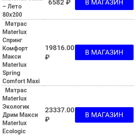
6582 ₽
– Лето
80х200
Матрас
Materlux
Спринг
19816.00
Комфорт
Макси
₽
Materlux
Spring
Comfort Maxi
Матрас
Materlux
Экологик
23337.00
Дрим Макси
₽
Materlux
Ecologic