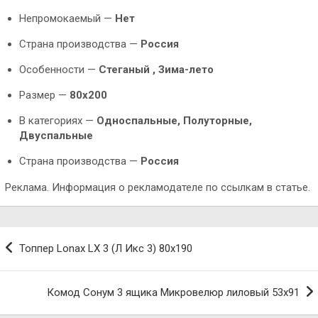
Непромокаемый —
Нет
Страна производства —
Россия
Особенности —
Стеганый , Зима-лето
Размер —
80х200
В категориях —
Односпальные, Полуторные,
Двуспальные
Страна производства —
Россия
Реклама. Информация о рекламодателе по ссылкам в статье.
Навигация
Топпер Lonax LX 3 (Л Икс 3) 80х190
по
записям
Комод Сонум 3 ящика Микровелюр лиловый 53х91