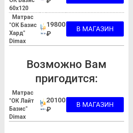
ОК Базис
₽
60х120
Матрас
19800
"ОК Базис
Хард"
₽
Dimax
Возможно Вам
пригодится:
Матрас
20100
"ОК Лайт
Базис"
₽
Dimax