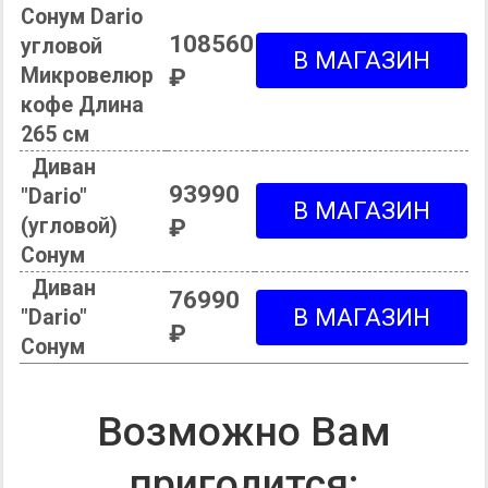
Сонум Dario
108560
угловой
Микровелюр
₽
кофе Длина
265 см
Диван
93990
"Dario"
(угловой)
₽
Сонум
Диван
76990
"Dario"
₽
Сонум
Возможно Вам
пригодится: