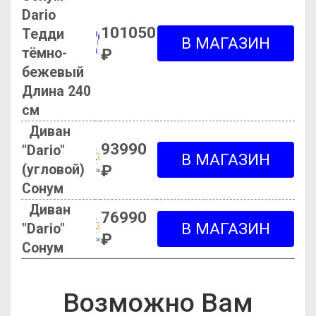
Dario
101050
Тедди
тёмно-
₽
бежевый
Длина 240
см
Диван
93990
"Dario"
(угловой)
₽
Сонум
Диван
76990
"Dario"
₽
Сонум
Возможно Вам