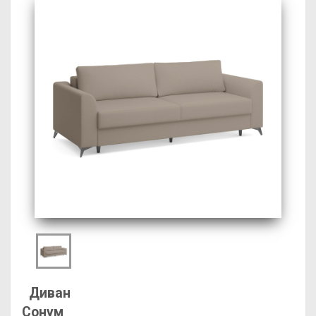
Диван
Сонум