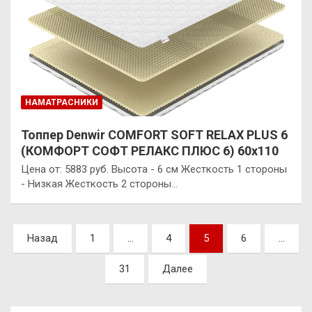
НАМАТРАСНИКИ
Топпер Denwir COMFORT SOFT RELAX PLUS 6
(КОМФОРТ СОФТ РЕЛАКС ПЛЮС 6) 60х110
Цена от: 5883 руб. Высота - 6 см Жесткость 1 стороны
- Низкая Жесткость 2 стороны…
Пагинация
Назад
1
…
4
5
6
…
записей
31
Далее