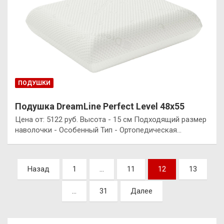
ПОДУШКИ
Подушка DreamLine Perfect Level 48х55
Цена от: 5122 руб. Высота - 15 см Подходящий размер
наволочки - Особенный Тип - Ортопедическая…
Пагинация
Назад
1
…
11
12
13
записей
…
31
Далее