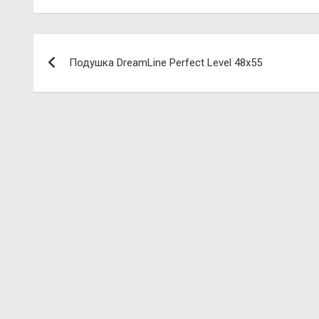
Навигация
Подушка DreamLine Perfect Level 48х55
по
записям