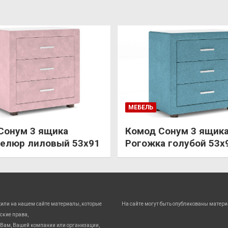
МЕБЕЛЬ
Сонум 3 ящика
Комод Сонум 3 ящик
елюр лиловый 53х91
Рогожка голубой 53х
жили на нашем сайте материалы, которые
На сайте могут быть опубликованы матери
ские права,
Вам, Вашей компании или организации,