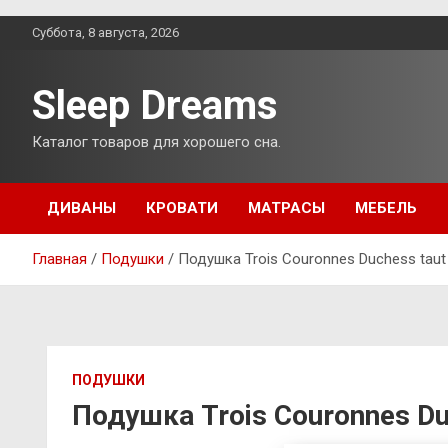
Перейти
Суббота, 8 августа, 2026
к
содержимому
Sleep Dreams
Каталог товаров для хорошего сна.
ДИВАНЫ
КРОВАТИ
МАТРАСЫ
МЕБЕЛЬ
Главная
Подушки
Подушка Trois Couronnes Duchess taut
ПОДУШКИ
Подушка Trois Couronnes Du