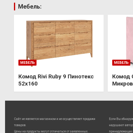
Мебель:
МЕБЕЛЬ
МЕБЕЛЬ
Комод Rivi Ruby 9 Пинотекс
Комод 
52х160
Микров
Сайт не является магазином и не осуществляет продажи
Если Вы обнару
товаров.
нарушают автор
Цены на продукты могут отличаться от заявленных.
принадлежащие 