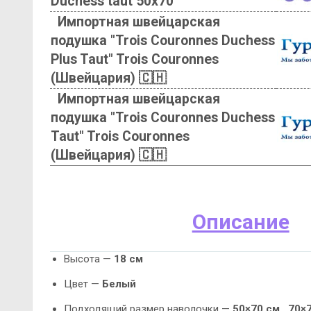
Duchess taut 50х70
Импортная швейцарская
подушка "Trois Couronnes Duchess
Plus Taut" Trois Couronnes
(Швейцария) 🇨🇭
Импортная швейцарская
подушка "Trois Couronnes Duchess
Taut" Trois Couronnes
(Швейцария) 🇨🇭
Описание
Высота —
18 см
Цвет —
Белый
Подходящий размер наволочки —
50×70 см ,
70×