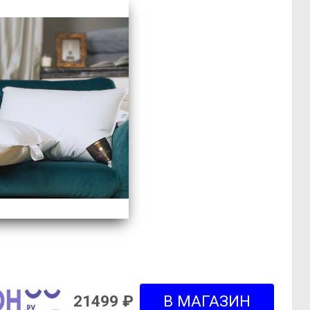
21499 ₽