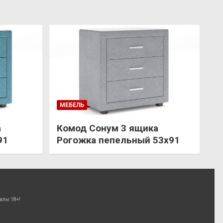
МЕБЕЛЬ
а
Комод Сонум 3 ящика
91
Рогожка пепельный 53х91
алы 18+!