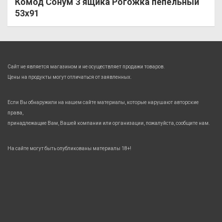
Комод Сонум 3 ящика Рогожка пепельный
53х91
Сайт не является магазином и не осуществляет продажи товаров.
Цены на продукты могут отличаться от заявленных.
Если Вы обнаружили на нашем сайте материалы, которые нарушают авторские
права,
принадлежащие Вам, Вашей компании или организации, пожалуйста, сообщите нам.
На сайте могут быть опубликованы материалы 18+!