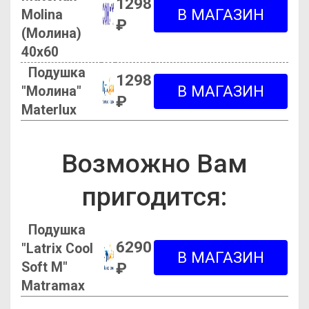
1298
Molina
₽
(Молина)
40х60
Подушка
1298
"Молина"
₽
Materlux
Возможно Вам
пригодится:
Подушка
6290
"Latrix Cool
Soft M"
₽
Matramax