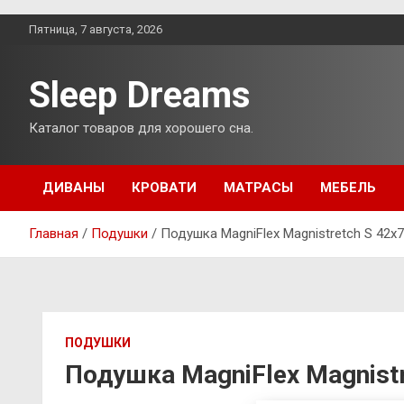
Перейти
Пятница, 7 августа, 2026
к
содержимому
Sleep Dreams
Каталог товаров для хорошего сна.
ДИВАНЫ
КРОВАТИ
МАТРАСЫ
МЕБЕЛЬ
Главная
Подушки
Подушка MagniFlex Magnistretch S 42х
ПОДУШКИ
Подушка MagniFlex Magnistr