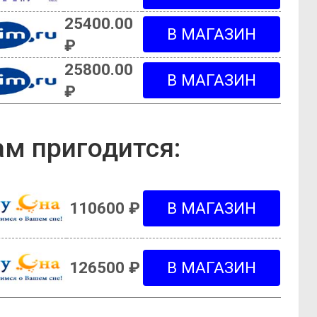
25400.00
₽
25800.00
₽
м пригодится:
110600 ₽
126500 ₽