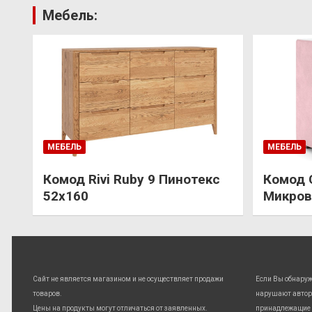
Мебель:
МЕБЕЛЬ
МЕБЕЛЬ
Комод Rivi Ruby 9 Пинотекс
Комод 
52х160
Микров
Сайт не является магазином и не осуществляет продажи
Если Вы обнару
товаров.
нарушают автор
Цены на продукты могут отличаться от заявленных.
принадлежащие 