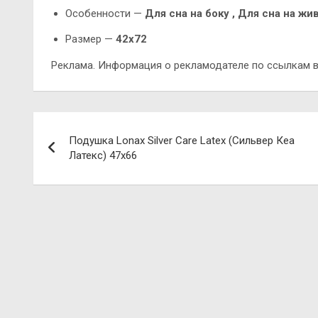
Особенности —
Для сна на боку , Для сна на жи
Размер —
42х72
Реклама. Информация о рекламодателе по ссылкам в
Навигация
Подушка Lonax Silver Care Latex (Сильвер Кеа
по
Латекс) 47х66
записям