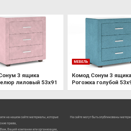
МЕБЕЛЬ
Сонум 3 ящика
Комод Сонум 3 ящик
елюр лиловый 53х91
Рогожка голубой 53х
жили на нашем сайте материалы, которые
На сайте могут быть опубликованы матери
ские права,
Вам, Вашей компании или организации,