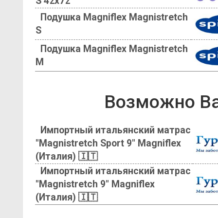
S 42х72
Подушка Magniflex Magnistretch
S
Подушка Magniflex Magnistretch
M
Возможно Ва
Импортный итальянский матрас
"Magnistretch Sport 9" Magniflex
(Италия) 🇮🇹
Импортный итальянский матрас
"Magnistretch 9" Magniflex
(Италия) 🇮🇹