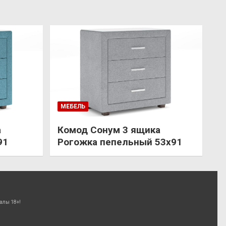
МЕБЕЛЬ
а
Комод Сонум 3 ящика
91
Рогожка пепельный 53х91
алы 18+!