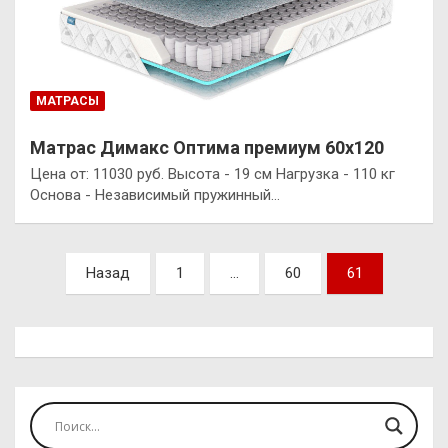
МАТРАСЫ
Матрас Димакс Оптима премиум 60х120
Цена от: 11030 руб. Высота - 19 см Нагрузка - 110 кг
Основа - Независимый пружинный…
Пагинация
Назад
1
…
60
61
записей