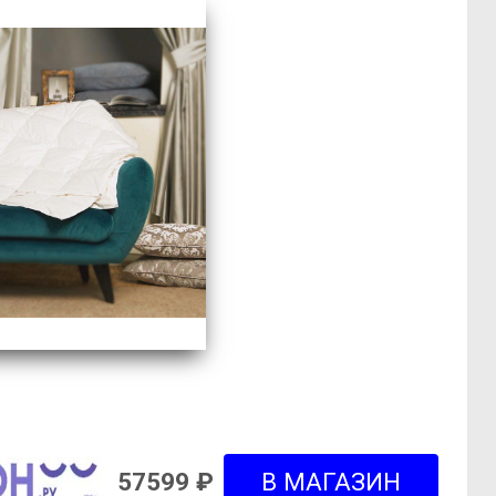
57599 ₽