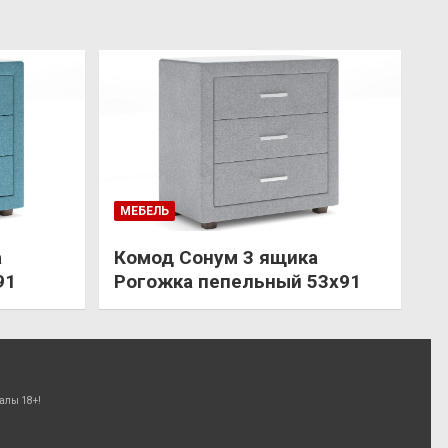
МЕБЕЛЬ
а
Комод Сонум 3 ящика
91
Рогожка пепельный 53х91
алы 18+!