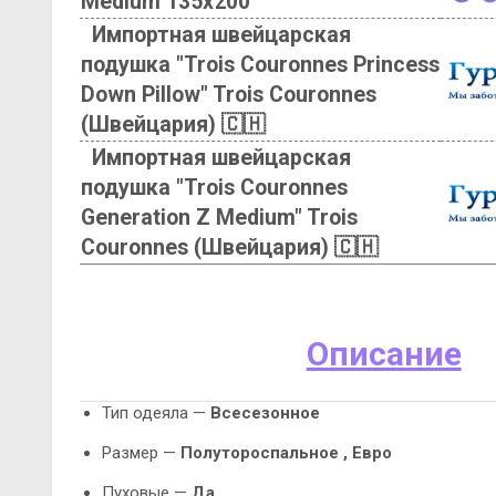
Medium 135х200
Импортная швейцарская
подушка "Trois Couronnes Princess
Down Pillow" Trois Couronnes
(Швейцария) 🇨🇭
Импортная швейцарская
подушка "Trois Couronnes
Generation Z Medium" Trois
Couronnes (Швейцария) 🇨🇭
Описание
Тип одеяла —
Всесезонное
Размер —
Полутороспальное , Евро
Пуховые —
Да