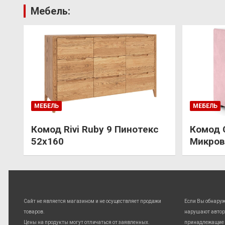
Мебель:
МЕБЕЛЬ
МЕБЕЛЬ
Комод Rivi Ruby 9 Пинотекс
Комод 
52х160
Микров
Сайт не является магазином и не осуществляет продажи
Если Вы обнару
товаров.
нарушают автор
Цены на продукты могут отличаться от заявленных.
принадлежащие 