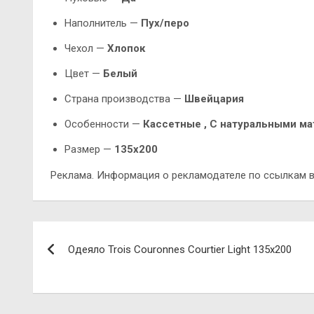
Наполнитель —
Пух/перо
Чехол —
Хлопок
Цвет —
Белый
Страна производства —
Швейцария
Особенности —
Кассетные , С натуральными м
Размер —
135х200
Реклама. Информация о рекламодателе по ссылкам в
Навигация
Одеяло Trois Couronnes Courtier Light 135х200
по
записям