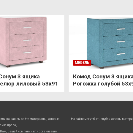
МЕБЕЛЬ
Сонум 3 ящика
Комод Сонум 3 ящик
елюр лиловый 53х91
Рогожка голубой 53х
жили на нашем сайте материалы, которые
На сайте могут быть опубликованы матери
ские права,
Вам, Вашей компании или организации,