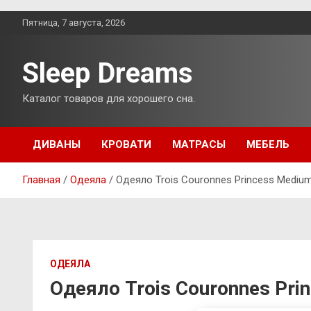
Перейти
Пятница, 7 августа, 2026
к
содержимому
Sleep Dreams
Каталог товаров для хорошего сна.
ДИВАНЫ
КРОВАТИ
МАТРАСЫ
МЕБЕЛЬ
Главная
Одеяла
Одеяло Trois Couronnes Princess Mediu
ОДЕЯЛА
Одеяло Trois Couronnes Pri