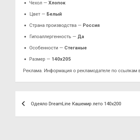
Чехол —
Хлопок
Цвет —
Белый
Страна производства —
Россия
Гипоаллергенность —
Да
Особенности —
Стеганые
Размер —
140х205
Реклама. Информация о рекламодателе по ссылкам в
Навигация
Одеяло DreamLine Кашемир лето 140х200
по
записям