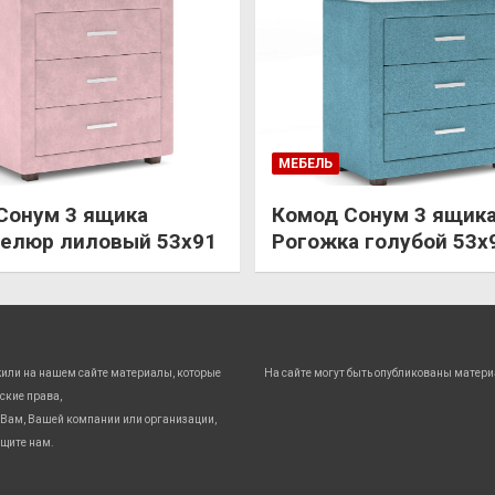
МЕБЕЛЬ
Сонум 3 ящика
Комод Сонум 3 ящик
елюр лиловый 53х91
Рогожка голубой 53х
жили на нашем сайте материалы, которые
На сайте могут быть опубликованы матери
ские права,
Вам, Вашей компании или организации,
бщите нам.