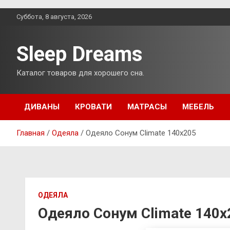
Перейти
Суббота, 8 августа, 2026
к
содержимому
Sleep Dreams
Каталог товаров для хорошего сна.
ДИВАНЫ
КРОВАТИ
МАТРАСЫ
МЕБЕЛЬ
Главная
Одеяла
Одеяло Сонум Climate 140х205
ОДЕЯЛА
Одеяло Сонум Climate 140х