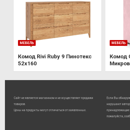
МЕБЕЛЬ
МЕБЕЛЬ
Комод Rivi Ruby 9 Пинотекс
Комод 
52х160
Микров
Сайт не является магазином и не осуществляет продажи
Если Вы обнару
товаров.
нарушают автор
Цены на продукты могут отличаться от заявленных.
принадлежащие 
пожалуйста, соо