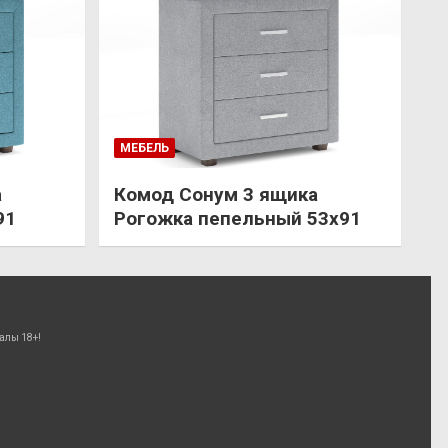
МЕБЕЛЬ
а
Комод Сонум 3 ящика
91
Рогожка пепельный 53х91
алы 18+!