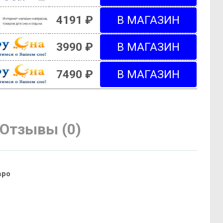
4191 ₽
3990 ₽
7490 ₽
Отзывы (0)
вро