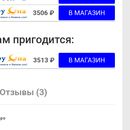
3506 ₽
м пригодится:
3513 ₽
Отзывы (3)
вро