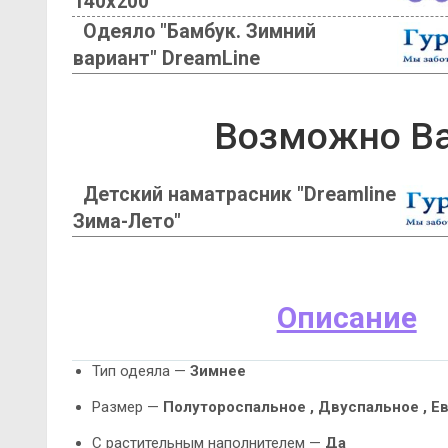
140х200
Одеяло "Бамбук. Зимний
вариант" DreamLine
Возможно Ва
Детский наматрасник "Dreamline
Зима-Лето"
Описание
Тип одеяла —
Зимнее
Размер —
Полутороспальное , Двуспальное , Е
С растительным наполнителем —
Да