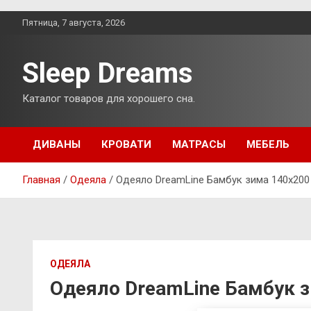
Перейти
Пятница, 7 августа, 2026
к
содержимому
Sleep Dreams
Каталог товаров для хорошего сна.
ДИВАНЫ
КРОВАТИ
МАТРАСЫ
МЕБЕЛЬ
Главная
Одеяла
Одеяло DreamLine Бамбук зима 140х200
ОДЕЯЛА
Одеяло DreamLine Бамбук 