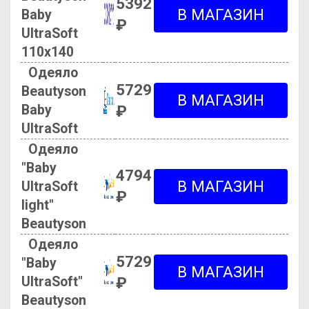
5392
Baby
₽
UltraSoft
110х140
Одеяло
5729
Beautyson
Baby
₽
UltraSoft
Одеяло
"Baby
4794
UltraSoft
₽
light"
Beautyson
Одеяло
5729
"Baby
UltraSoft"
₽
Beautyson