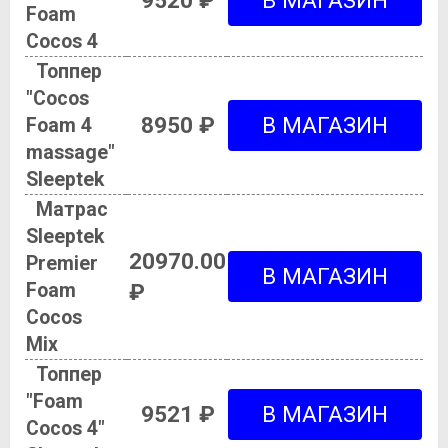
9520 ₽
Foam
Cocos 4
Топпер
"Cocos
8950 ₽
Foam 4
massage"
Sleeptek
Матрас
Sleeptek
20970.00
Premier
Foam
₽
Cocos
Mix
Топпер
"Foam
9521 ₽
Cocos 4"