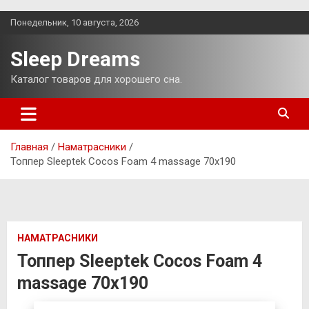
Перейти
Понедельник, 10 августа, 2026
к
содержимому
Sleep Dreams
Каталог товаров для хорошего сна.
Главная
Наматрасники
Топпер Sleeptek Cocos Foam 4 massage 70х190
НАМАТРАСНИКИ
Топпер Sleeptek Cocos Foam 4
massage 70х190