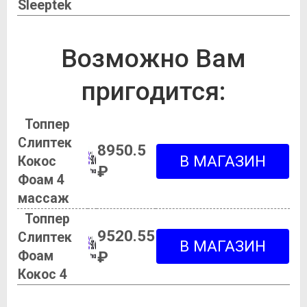
Sleeptek
Возможно Вам
пригодится:
Топпер
Слиптек
8950.5
Кокос
₽
Фоам 4
массаж
Топпер
9520.55
Слиптек
Фоам
₽
Кокос 4