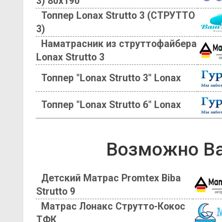
3) 80х190
Топпер Lonax Strutto 3 (СТРУТТО
3)
Наматрасник из струттофайбера
Lonax Strutto 3
Топпер "Lonax Strutto 3" Lonax
Топпер "Lonax Strutto 6" Lonax
Возможно Ва
Детский Матрас Promtex Biba
Strutto 9
Матрас Лонакс Струтто-Кокос
ТФК