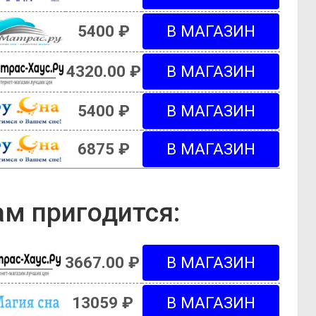
5400 ₽
4320.00 ₽
5400 ₽
6875 ₽
м пригодится:
3667.00 ₽
13059 ₽