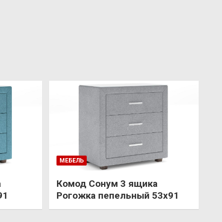
МЕБЕЛЬ
а
Комод Сонум 3 ящика
91
Рогожка пепельный 53х91