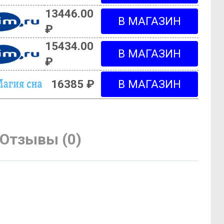
13446.00
₽
15434.00
₽
16385 ₽
Отзывы (0)