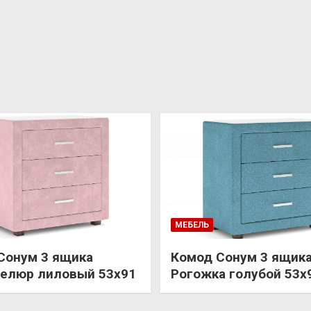
МЕБЕЛЬ
Сонум 3 ящика
Комод Сонум 3 ящик
елюр лиловый 53х91
Рогожка голубой 53х