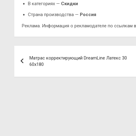
В категориях —
Скидки
Страна производства —
Россия
Реклама. Информация о рекламодателе по ссылкам в
Навигация
Матрас корректирующий DreamLine Латекс 30
по
60х180
записям