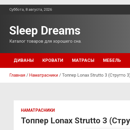
Перейти
Суббота, 8 августа, 2026
к
содержимому
Sleep Dreams
Каталог товаров для хорошего сна.
ДИВАНЫ
КРОВАТИ
МАТРАСЫ
МЕБЕЛЬ
Главная
Наматрасники
Топпер Lonax Strutto 3 (Струтто 3
НАМАТРАСНИКИ
Топпер Lonax Strutto 3 (Стр