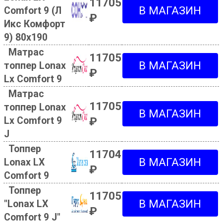
11705
Comfort 9 (Л
₽
Икс Комфорт
9) 80х190
Матрас
11705
топпер Lonax
₽
Lx Comfort 9
Матрас
11705
топпер Lonax
Lx Comfort 9
₽
J
Топпер
11704
Lonax LX
₽
Comfort 9
Топпер
11705
"Lonax LX
₽
Comfort 9 J"