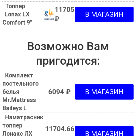
Топпер
11705
"Lonax LX
₽
Comfort 9"
Возможно Вам
пригодится:
Комплект
постельного
6094 ₽
белья
Mr.Mattress
Baileys L
Наматрасник
топпер
11704.66
Лонакс ЛХ