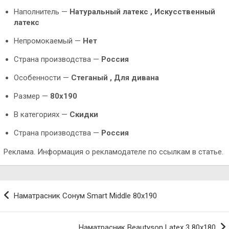
Наполнитель —
Натуральный латекс , Искусственный
латекс
Непромокаемый —
Нет
Страна производства —
Россия
Особенности —
Стеганый ,
Для дивана
Размер —
80х190
В категориях —
Скидки
Страна производства —
Россия
Реклама. Информация о рекламодателе по ссылкам в статье.
Навигация
Наматрасник Сонум Smart Middle 80х190
по
записям
Наматрасник Beautyson Latex 3 80х180