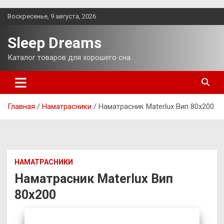
Перейти
Воскресенье, 9 августа, 2026
к
содержимому
Sleep Dreams
Каталог товаров для хорошего сна.
Главная
Наматрасники
Наматрасник Materlux Вип 80х200
НАМАТРАСНИКИ
Наматрасник Materlux Вип
80х200