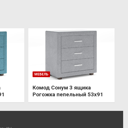
МЕБЕЛЬ
а
Комод Сонум 3 ящика
91
Рогожка пепельный 53х91