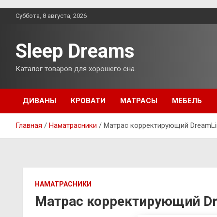
Перейти
Суббота, 8 августа, 2026
к
содержимому
Sleep Dreams
Каталог товаров для хорошего сна.
ДИВАНЫ
КРОВАТИ
МАТРАСЫ
МЕБЕЛЬ
Главная
Наматрасники
Матрас корректирующий DreamLin
НАМАТРАСНИКИ
Матрас корректирующий Dre