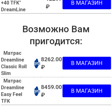
+40 TFK"
₽
DreamLine
Возможно Вам
пригодится:
Матрас
8262.00
Dreamline
Classic Roll
₽
Slim
Матрас
8459.00
Dreamline
Easy Feel
₽
TFK