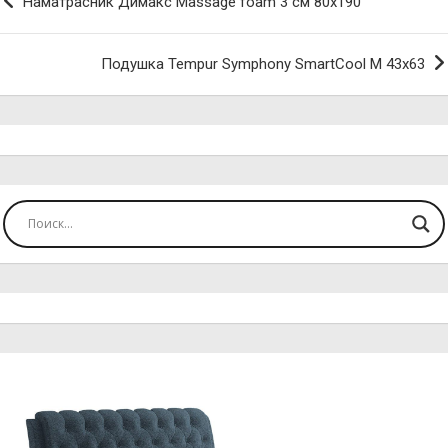
Наматрасник Димакс Massage foam 3 см 80х190
по
записям
Подушка Tempur Symphony SmartCool M 43х63