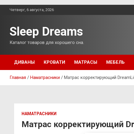
Перейти
Четверг, 6 августа, 2026
к
содержимому
Sleep Dreams
Каталог товаров для хорошего сна.
ДИВАНЫ
КРОВАТИ
МАТРАСЫ
МЕБЕЛЬ
Главная
Наматрасники
Матрас корректирующий DreamLin
НАМАТРАСНИКИ
Матрас корректирующий Dr