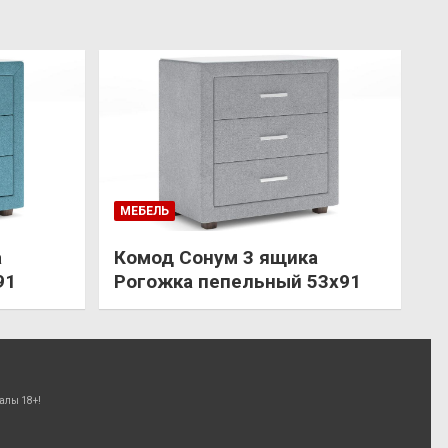
МЕБЕЛЬ
а
Комод Сонум 3 ящика
91
Рогожка пепельный 53х91
алы 18+!