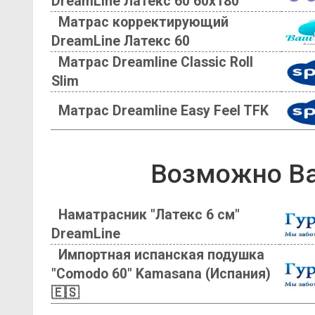
DreamLine Латекс 60 60х180
Матрас корректирующий
DreamLine Латекс 60
Матрас Dreamline Classic Roll
Slim
Матрас Dreamline Easy Feel TFK
Возможно Ва
Наматрасник "Латекс 6 см"
DreamLine
Импортная испанская подушка
"Comodo 60" Kamasana (Испания)
🇪🇸