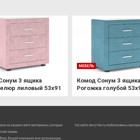
МЕБЕЛЬ
Сонум 3 ящика
Комод Сонум 3 ящик
елюр лиловый 53х91
Рогожка голубой 53х
жили на нашем сайте материалы, которые
На сайте могут быть опубликованы матери
ские права,
Вам, Вашей компании или организации,