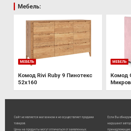
Мебель:
МЕБЕЛЬ
МЕБЕЛЬ
Комод Rivi Ruby 9 Пинотекс
Комод 
52х160
Микров
Сайт не является магазином и не осуществляет продажи
Если Вы обнару
товаров.
нарушают автор
Цены на продукты могут отличаться от заявленных.
принадлежащие 