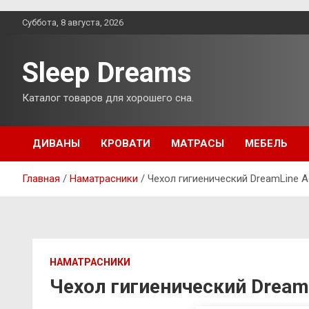
Перейти
Суббота, 8 августа, 2026
к
содержимому
Sleep Dreams
Каталог товаров для хорошего сна.
ДИВАНЫ
КРОВАТИ
МАТРАСЫ
МЕБЕЛЬ
Главная
Наматрасники
Чехол гигиенический DreamLine A
НАМАТРАСНИКИ
Чехол гигиенический Dream