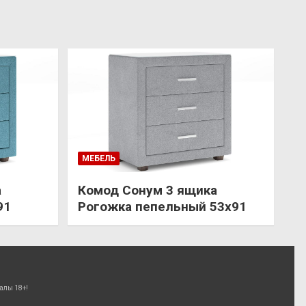
МЕБЕЛЬ
а
Комод Сонум 3 ящика
91
Рогожка пепельный 53х91
алы 18+!