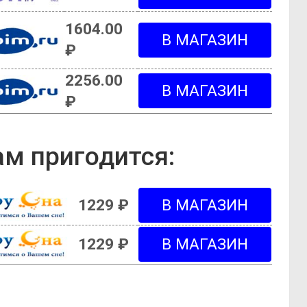
1604.00
₽
2256.00
₽
м пригодится:
1229 ₽
1229 ₽