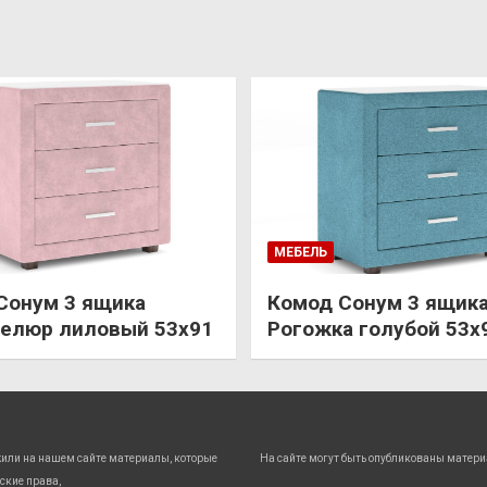
МЕБЕЛЬ
Сонум 3 ящика
Комод Сонум 3 ящик
елюр лиловый 53х91
Рогожка голубой 53х
жили на нашем сайте материалы, которые
На сайте могут быть опубликованы матери
ские права,