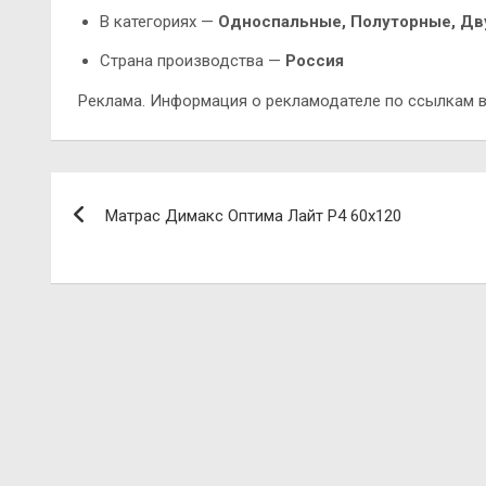
В категориях —
Односпальные, Полуторные, Д
Страна производства —
Россия
Реклама. Информация о рекламодателе по ссылкам в
Навигация
Матрас Димакс Оптима Лайт P4 60х120
по
записям