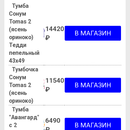
Тумба
Сонум
Tomas 2
14420
(ясень
ориноко)
₽
Тедди
пепельный
43х49
Тумбочка
Сонум
11540
Tomas 2
₽
(ясень
ориноко)
Тумба
"Авангард"
6490
с 2
₽