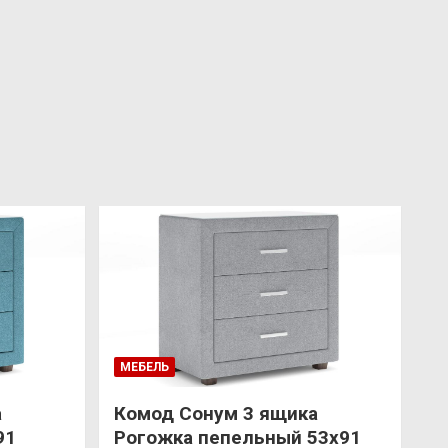
МЕБЕЛЬ
а
Комод Сонум 3 ящика
91
Рогожка пепельный 53х91