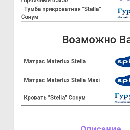
горчичный 45х50
Тумба прикроватная "Stella"
Сонум
Возможно Ва
Матрас Materlux Stella
Матрас Materlux Stella Maxi
Кровать "Stella" Сонум
Описание