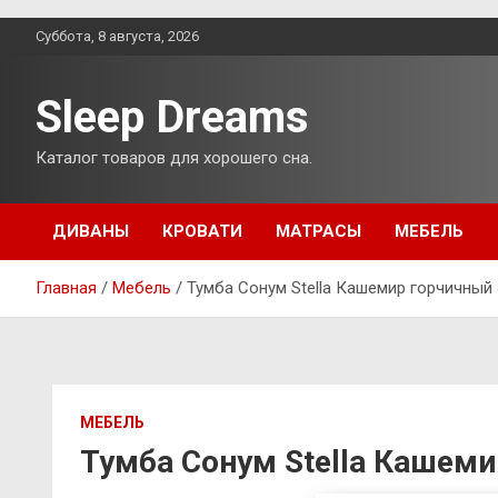
Перейти
Суббота, 8 августа, 2026
к
содержимому
Sleep Dreams
Каталог товаров для хорошего сна.
ДИВАНЫ
КРОВАТИ
МАТРАСЫ
МЕБЕЛЬ
Главная
Мебель
Тумба Сонум Stella Кашемир горчичный
МЕБЕЛЬ
Тумба Сонум Stella Кашеми