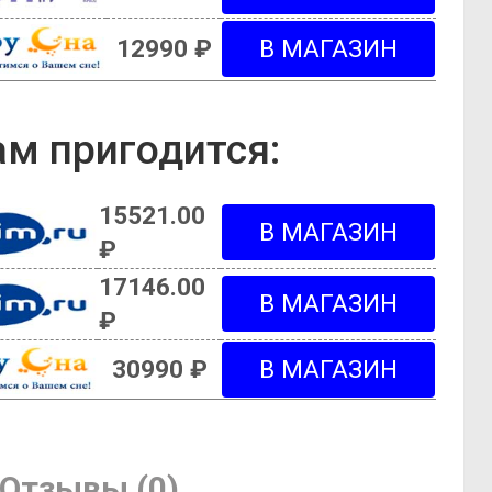
12990 ₽
м пригодится:
15521.00
₽
17146.00
₽
30990 ₽
Отзывы (0)