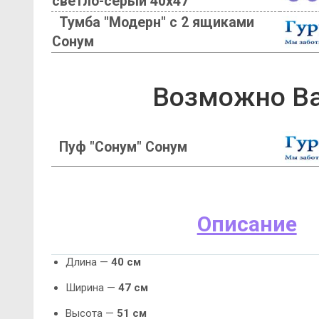
светло-серый 40х47
Тумба "Модерн" с 2 ящиками
Сонум
Возможно Ва
Пуф "Сонум" Сонум
Описание
Длина —
40 см
Ширина —
47 см
Высота —
51 см