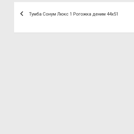
Навигация
Тумба Сонум Люкс 1 Рогожка деним 44х51
по
записям