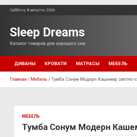
Перейти
Суббота, 8 августа, 2026
к
содержимому
Sleep Dreams
Каталог товаров для хорошего сна.
ДИВАНЫ
КРОВАТИ
МАТРАСЫ
МЕБЕЛЬ
Главная
Мебель
Тумба Сонум Модерн Кашемир светло-с
МЕБЕЛЬ
Тумба Сонум Модерн Кашем