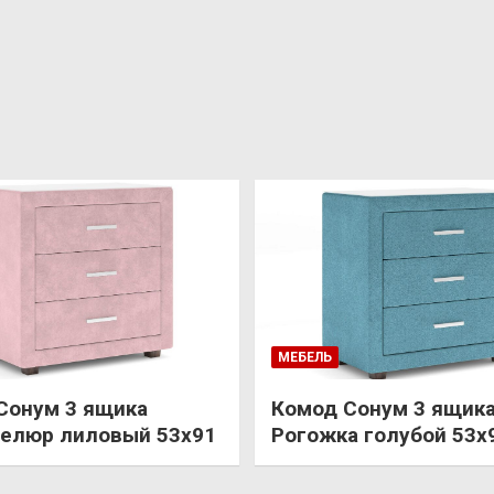
МЕБЕЛЬ
Сонум 3 ящика
Комод Сонум 3 ящик
елюр лиловый 53х91
Рогожка голубой 53х