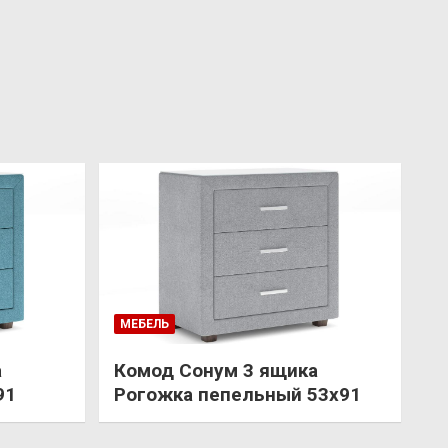
МЕБЕЛЬ
а
Комод Сонум 3 ящика
91
Рогожка пепельный 53х91