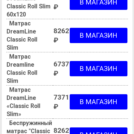
Classic Roll Slim
₽
60х120
Матрас
8262
DreamLine
Classic Roll
₽
Slim
Матрас
6737
Dreamline
Classic Roll
₽
Slim
Матрас
7371
DreamLine
«Classic Roll
₽
Slim»
Беспружинный
8262
матрас "Classic