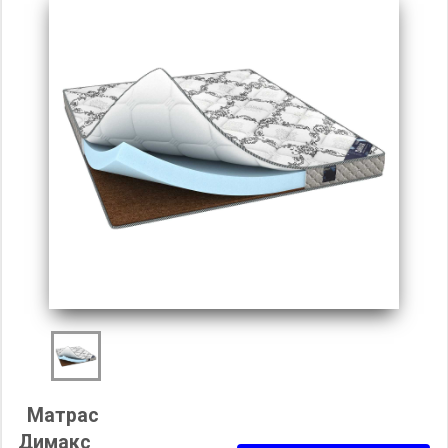
Матрас
Димакс