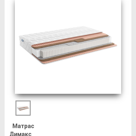
Матрас
Димакс