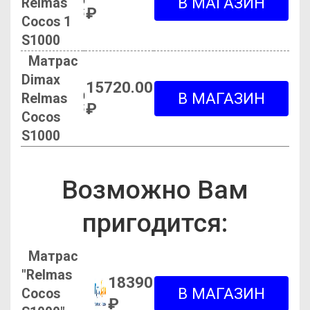
Relmas
₽
Cocos 1
S1000
Матрас
Dimax
15720.00
Relmas
₽
Cocos
S1000
Возможно Вам
пригодится:
Матрас
"Relmas
18390
Cocos
₽