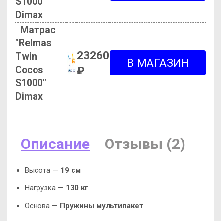
S1000"
Dimax
Матрас
"Relmas
23260
Twin
Cocos
₽
S1000"
Dimax
Описание
Отзывы (2)
Высота —
19 см
Нагрузка —
130 кг
Основа —
Пружины мультипакет