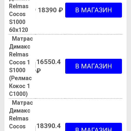
Relmas
18390 ₽
Cocos
S1000
60х120
Матрас
Димакс
Relmas
16550.4
Cocos 1
S1000
₽
(Релмас
Кокос 1
С1000)
Матрас
Димакс
Relmas
18390.4
Cocos