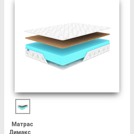
Матрас
Димакс