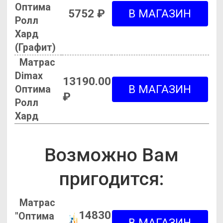
Оптима
5752 ₽
Ролл
Хард
(Графит)
Матрас
Dimax
13190.00
Оптима
₽
Ролл
Хард
Возможно Вам
пригодится:
Матрас
14830
"Оптима