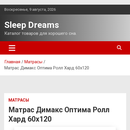
Перейти
Воскресенье, 9 августа, 2026
к
содержимому
Sleep Dreams
Каталог товаров для хорошего сна.
Главная
Матрасы
Матрас Димакс Оптима Ролл Хард 60х120
МАТРАСЫ
Матрас Димакс Оптима Ролл
Хард 60х120