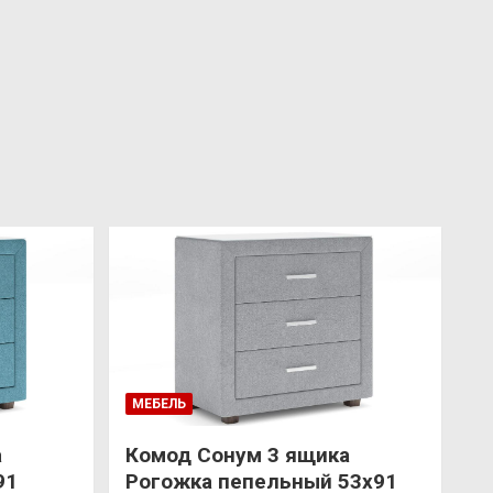
МЕБЕЛЬ
а
Комод Сонум 3 ящика
91
Рогожка пепельный 53х91