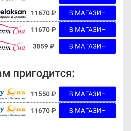
11670 ₽
11670 ₽
3859 ₽
м пригодится:
11550 ₽
11670 ₽