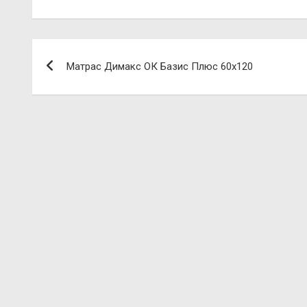
Навигация
Матрас Димакс ОК Базис Плюс 60х120
по
записям