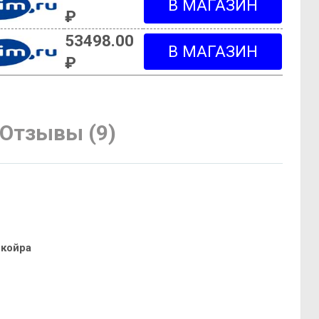
₽
53498.00
₽
Отзывы (9)
 койра