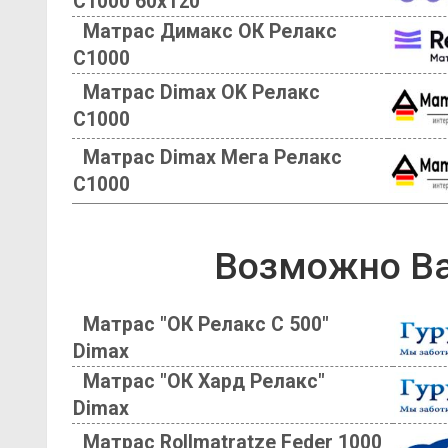
С1000 60х120
Матрас Димакс ОК Релакс
С1000
Матрас Dimax OK Релакс
С1000
Матрас Dimax Мега Релакс
С1000
Возможно Ва
Матрас "ОК Релакс С 500"
Dimax
Матрас "ОК Хард Релакс"
Dimax
Матрас Rollmatratze Feder 1000