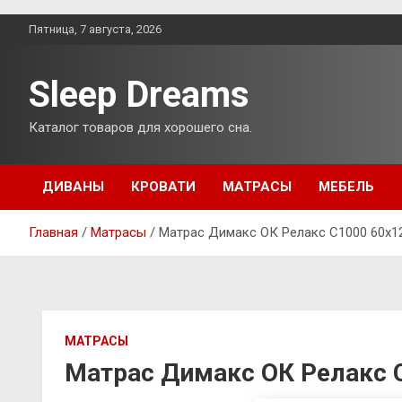
Перейти
Пятница, 7 августа, 2026
к
содержимому
Sleep Dreams
Каталог товаров для хорошего сна.
ДИВАНЫ
КРОВАТИ
МАТРАСЫ
МЕБЕЛЬ
Главная
Матрасы
Матрас Димакс ОК Релакс С1000 60х1
МАТРАСЫ
Матрас Димакс ОК Релакс 