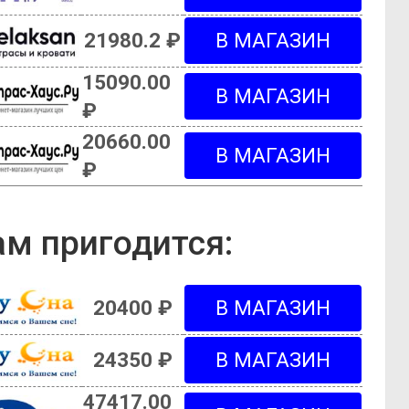
21980.2 ₽
15090.00
₽
20660.00
₽
м пригодится:
20400 ₽
24350 ₽
47417.00