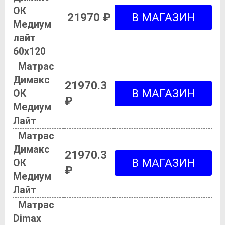
ОК
21970 ₽
Медиум
лайт
60х120
Матрас
Димакс
21970.3
ОК
₽
Медиум
Лайт
Матрас
Димакс
21970.3
ОК
₽
Медиум
Лайт
Матрас
Dimax