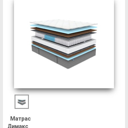
Матрас
Димакс