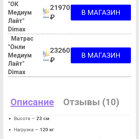
"ОК
21970
Медиум
₽
Лайт"
Dimax
Матрас
"Онли
23260
Медиум
₽
Лайт"
Dimax
Описание
Отзывы (10)
Высота —
23 см
Нагрузка —
120 кг