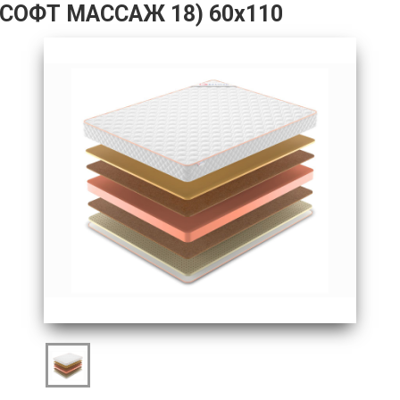
СОФТ МАССАЖ 18) 60х110