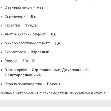
Съемный чехол —
Нет
Скрученный —
Да
Гарантия —
3 года
Анатомический эффект —
Да
Микромассажный эффект —
Да
Тип матраса —
Взрослый
Размер —
60х110
В категориях —
Односпальные, Двуспальные,
Полутороспальные
Страна производства —
Россия
Реклама. Информация о рекламодателе по ссылкам в статье.
авигация