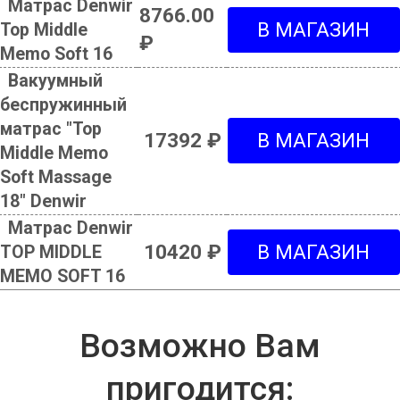
Матрас Denwir
8766.00
Top Middle
₽
Memo Soft 16
Вакуумный
беспружинный
матрас "Top
17392 ₽
Middle Memo
Soft Massage
18" Denwir
Матрас Denwir
10420 ₽
TOP MIDDLE
MEMO SOFT 16
Возможно Вам
пригодится: