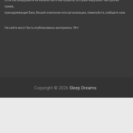
Если Вы обнаружили на нашем сайте материалы, которые нарушают авторские
права,
принадлежащие Вам, Вашей компании или организации, пожалуйста, сообщите нам.
На сайте могут быть опубликованы материалы 18+!
Copyright © 2026
Sleep Dreams