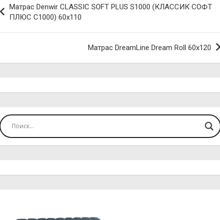
Матрас Denwir CLASSIC SOFT PLUS S1000 (КЛАССИК СОФТ
о
ПЛЮС С1000) 60х110
аписям
Матрас DreamLine Dream Roll 60х120