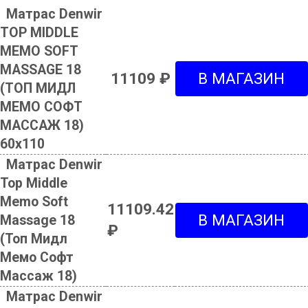
Матрас Denwir
TOP MIDDLE
MEMO SOFT
MASSAGE 18
11109 ₽
(ТОП МИДЛ
МЕМО СОФТ
МАССАЖ 18)
60х110
Матрас Denwir
Top Middle
Memo Soft
11109.42
Massage 18
₽
(Топ Мидл
Мемо Софт
Массаж 18)
Матрас Denwir