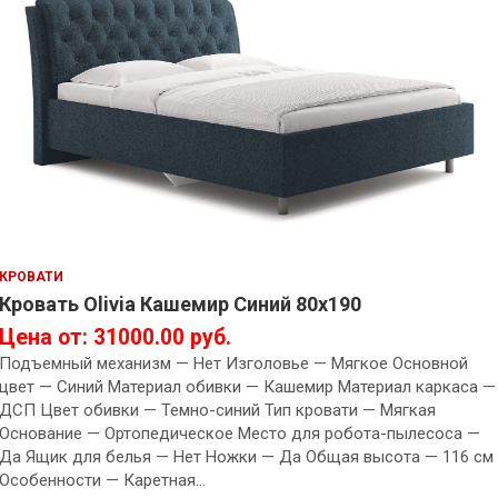
КРОВАТИ
Кровать Olivia Кашемир Синий 80х190
Цена от: 31000.00 руб.
Подъемный механизм — Нет Изголовье — Мягкое Основной
цвет — Синий Материал обивки — Кашемир Материал каркаса —
ДСП Цвет обивки — Темно-синий Тип кровати — Мягкая
Основание — Ортопедическое Место для робота-пылесоса —
Да Ящик для белья — Нет Ножки — Да Общая высота — 116 см
Особенности — Каретная…