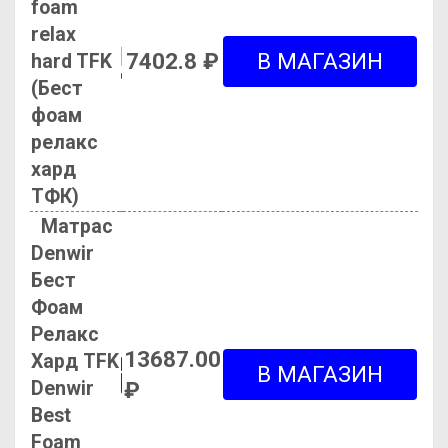
foam
relax
7402.8 ₽
hard TFK
(Бест
фоам
релакс
хард
ТФК)
Матрас
Denwir
Бест
Фоам
Релакс
13687.00
Хард TFK
Denwir
₽
Best
Foam