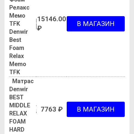
Релакс
Мемо
15146.00
TFK
₽
Denwir
Best
Foam
Relax
Memo
TFK
Матрас
Denwir
BEST
MIDDLE
7763 ₽
RELAX
FOAM
HARD