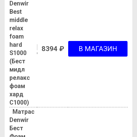
Denwir
Best
middle
relax
foam
hard
8394 ₽
S1000
(Бест
мидл
релакс
фоам
хард
С1000)
Матрас
Denwir
Бест
Фоам