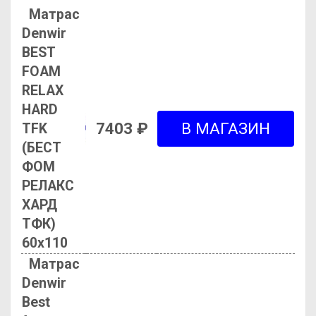
Матрас
Denwir
BEST
FOAM
RELAX
HARD
7403 ₽
TFK
(БЕСТ
ФОМ
РЕЛАКС
ХАРД
ТФК)
60х110
Матрас
Denwir
Best