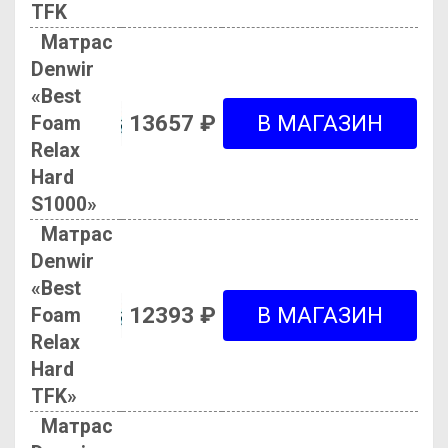
TFK
Матрас
Denwir
«Best
13657 ₽
Foam
Relax
Hard
S1000»
Матрас
Denwir
«Best
12393 ₽
Foam
Relax
Hard
TFK»
Матрас