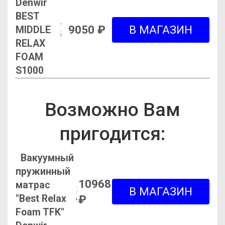
Denwir
BEST
9050 ₽
MIDDLE
RELAX
FOAM
S1000
Возможно Вам
пригодится:
Вакуумный
пружинный
10968
матрас
"Best Relax
₽
Foam TFK"